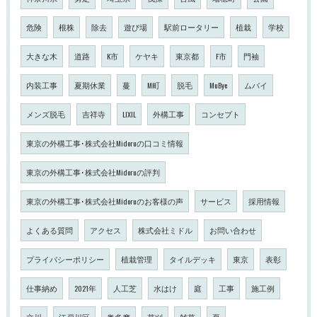
危険
根株
除去
遊び場
駅前ロータリー
植栽
学校
大きな木
道路
K市
ケヤキ
東京都
F市
門袖
内装工事
夏期休業
蔓
M町
脱毛
MuBye
ムバイ
メンズ脱毛
吉祥寺
LIXIL
外構工事
コンセプト
東京の外構工事･株式会社Midoruの口コミ情報
東京の外構工事･株式会社Midoruの評判
東京の外構工事･株式会社Midoruのお客様の声
サービス
採用情報
よくある質問
アクセス
株式会社ミドル
お問い合わせ
プライバシーポリシー
植栽管理
タイルデッキ
東京
表彰
仕事納め
2021年
人工芝
水はけ
庭
工事
施工例