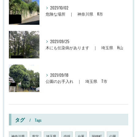
2021/10/02
危険な場所 ｜ 神奈川県 K市
2021/09/25
木にも伝染病があります ｜ 埼玉県 H山
2021/09/18
公園のお手入れ ｜ 埼玉県 T市
タグ
Tags
神奈川県
剪定
埼玉県
伐採
台風
瑞穂町
公園