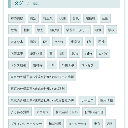
タグ
Tags
神奈川県
剪定
埼玉県
伐採
台風
瑞穂町
公園
危険
根株
除去
遊び場
駅前ロータリー
植栽
学校
大きな木
道路
K市
ケヤキ
東京都
F市
門袖
内装工事
夏期休業
蔓
M町
脱毛
MuBye
ムバイ
メンズ脱毛
吉祥寺
LIXIL
外構工事
コンセプト
東京の外構工事･株式会社Midoruの口コミ情報
東京の外構工事･株式会社Midoruの評判
東京の外構工事･株式会社Midoruのお客様の声
サービス
採用情報
よくある質問
アクセス
株式会社ミドル
お問い合わせ
プライバシーポリシー
植栽管理
タイルデッキ
東京
表彰