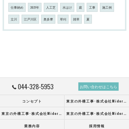
仕事納め
2021年
人工芝
水はけ
庭
工事
施工例
立川
江戸川区
奥多摩
草刈
雑草
夏
044-328-5953
お問い合わせはこちら
コンセプト
東京の外構工事･株式会社Midoruの口コミ情報
東京の外構工事･株式会社Midoruの評判
東京の外構工事･株式会社Midoruのお客様の声
業務内容
採用情報